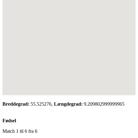
Breddegrad:
55.525276,
Længdegrad:
9.209802999999965
Fødsel
Match 1 til 6 fra 6