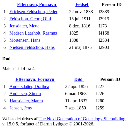
Efternavn, Fornavn
Fødsel
Person-ID
1
Erichsen Feldschou, Peder
22 nov. 1838
I2889
2
Feldschou, Georg Oluf
15 jul. 1911
I2919
3
Jensdatter, Mette
8 dec. 1816
I173
4
Madsen Laasholt, Rasmus
1825
I4168
5
Mortensen, Hans
1808
I2534
6
Nielsen Feldschou, Hans
21 maj 1875
I2903
Død
Match 1 til 4 fra 4
Efternavn, Fornavn
Død
Person-ID
1
Andersdatter, Dorthea
22 apr. 1856
I227
2
Andersen, Simon
6 mar. 1868
I226
3
Hansdatter, Maren
11 apr. 1837
I260
4
Jepsen, Jens
7 sep. 1850
I259
Webstedet drives af
The Next Generation of Genealogy Sitebuilding
v. 15.0.5, forfattet af Darrin Lythgoe © 2001-2026.