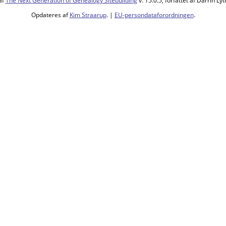
af
The Next Generation of Genealogy Sitebuilding
v. 15.0.5, forfattet af Darrin L
Opdateres af
Kim Straarup
. |
EU-persondataforordningen
.