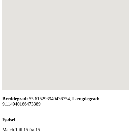
Breddegrad:
55.615293949436754,
Længdegrad:
9.114940166473389
Fødsel
Match 1 til 15 fra 15