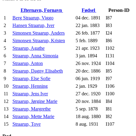
Efternavn, Fornavn
Fødsel
Person-ID
1
Berg Straarup, Viggo
04 dec. 1891
I87
2
Hansen Straarup, Iver
22 jan. 1883
I83
3
Simonsen Straarup, Anders
26 feb. 1877
I24
4
Simonsen Straarup, Kristen
5 feb. 1889
I86
5
Straarup, Agathe
21 apr. 1923
I102
6
Straarup, Anna Simonia
3 jan. 1894
I131
7
Straarup, Anton
26 nov. 1924
I104
8
Straarup, Dagny Elisabeth
20 dec. 1886
I85
9
Straarup, Else Sofie
06 jun. 1919
I97
10
Straarup, Henning
2 jan. 1929
I106
11
Straarup, Jens Iver
27 dec. 1920
I100
12
Straarup, Jørgine Marie
20 nov. 1884
I84
13
Straarup, Margrethe
5 sep. 1878
I81
14
Straarup, Mette Marie
18 aug. 1880
I82
15
Straarup, Tove
8 aug. 1931
I107