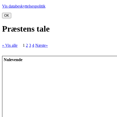
Vis databeskyttelsespolitik
OK
Præstens tale
» Vis alle
1
2
3
4
Næste»
Nulevende