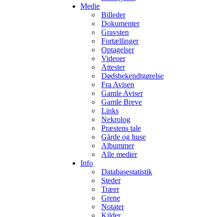
Medie
Billeder
Dokumenter
Gravsten
Fortællinger
Optagelser
Videoer
Attester
Dødsbekendtgørelse
Fra Avisen
Gamle Aviser
Gamle Breve
Links
Nekrolog
Præstens tale
Gårde og huse
Albummer
Alle medier
Info
Databasestatistik
Steder
Træer
Grene
Notater
Kilder