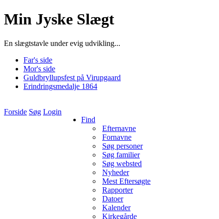
Min Jyske Slægt
En slægtstavle under evig udvikling...
Far's side
Mor's side
Guldbryllupsfest på Virupgaard
Erindringsmedalje 1864
Forside
Søg
Login
Find
Efternavne
Fornavne
Søg personer
Søg familier
Søg websted
Nyheder
Mest Eftersøgte
Rapporter
Datoer
Kalender
Kirkegårde