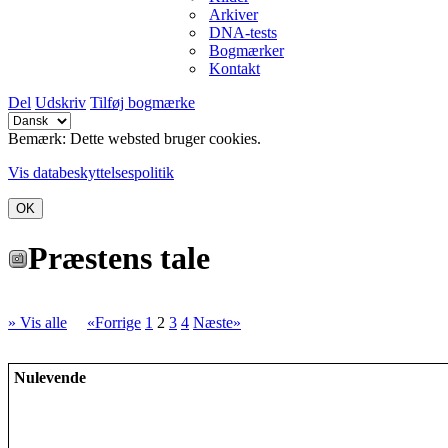
Arkiver
DNA-tests
Bogmærker
Kontakt
Del
Udskriv
Tilføj bogmærke
Bemærk: Dette websted bruger cookies.
Vis databeskyttelsespolitik
OK
Præstens tale
» Vis alle
«Forrige
1
2
3
4
Næste»
Nulevende