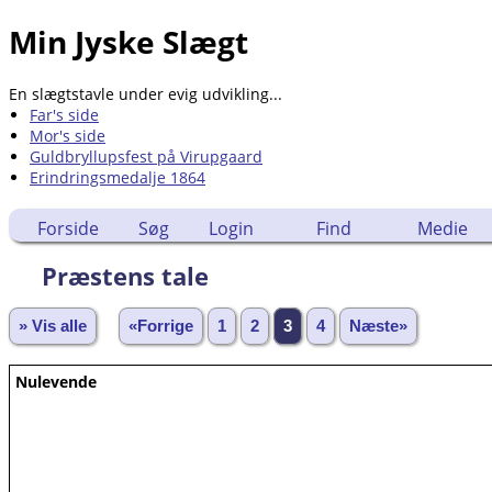
Min Jyske Slægt
En slægtstavle under evig udvikling...
Far's side
Mor's side
Guldbryllupsfest på Virupgaard
Erindringsmedalje 1864
Forside
Søg
Login
Find
Medie
Præstens tale
» Vis alle
«Forrige
1
2
3
4
Næste»
Nulevende