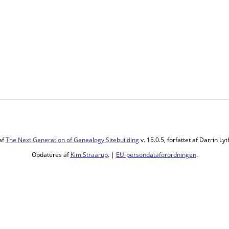
af
The Next Generation of Genealogy Sitebuilding
v. 15.0.5, forfattet af Darrin L
Opdateres af
Kim Straarup
. |
EU-persondataforordningen
.