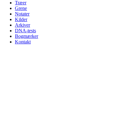
Træer
Grene
Notater
Kilder
Arkiver
DNA-tests
Bogmærker
Kontakt