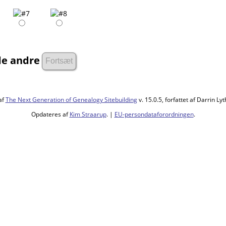
 de andre
af
The Next Generation of Genealogy Sitebuilding
v. 15.0.5, forfattet af Darrin L
Opdateres af
Kim Straarup
. |
EU-persondataforordningen
.