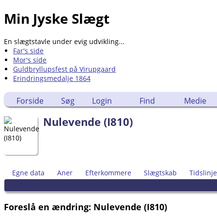
Min Jyske Slægt
En slægtstavle under evig udvikling...
Far's side
Mor's side
Guldbryllupsfest på Virupgaard
Erindringsmedalje 1864
Forside
Søg
Login
Find
Medie
Nulevende (I810)
Egne data
Aner
Efterkommere
Slægtskab
Tidslinje
Foreslå en ændring: Nulevende (I810)