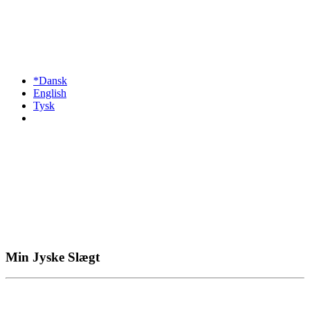
*Dansk
English
Tysk
Min Jyske Slægt