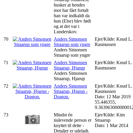
husker at hendes
mor har fået fortalt
han var indkaldt da
hun (Else) blev født
og at det var i
Lunderskov.
70
Anders Simonsen
Ejer/Kilde: Knud L.
Straarup som yngre
Rasmussen
Anders Simonsen
Straarup som yngre
71
Anders Simonsen
Ejer/Kilde: Knud L.
Straarup, Hjarup
Rasmussen
Anders Simonsen
Straarup, Hjarup
72
Anders Simonsen
Ejer/Kilde: Knud L.
Straarup, Hjarup -
Rasmussen
Dragon.
Dato: 12 Mar 2019
55.446355,
9.36396300000001
73
Mindst én
Ejer/Kilde: Kim
nulevende person er
Straarup
knyttet til dette -
Dato: 1 Mar 2014
Detaljer er udeladt.