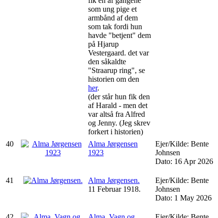
fik en af gangene
som ung pige et
armbånd af dem
som tak fordi hun
havde "betjent" dem
på Hjarup
Vestergaard. det var
den såkaldte
"Straarup ring", se
historien om den
her
.
(der står hun fik den
af Harald - men det
var altså fra Alfred
og Jenny. (Jeg skrev
forkert i historien)
40
Alma Jørgensen
Ejer/Kilde: Bente
1923
Johnsen
Dato: 16 Apr 2026
41
Alma Jørgensen.
Ejer/Kilde: Bente
11 Februar 1918.
Johnsen
Dato: 1 May 2026
42
Alma, Vagn og
Ejer/Kilde: Bente