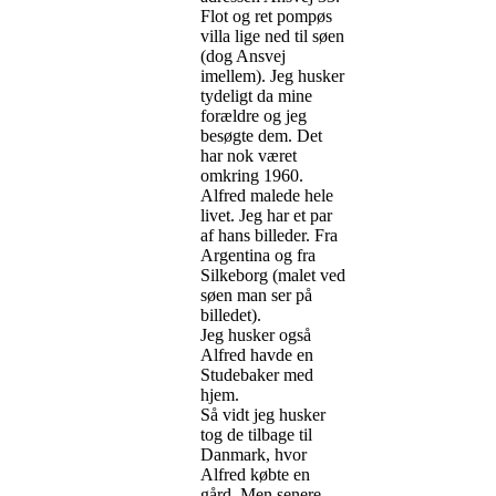
Flot og ret pompøs
villa lige ned til søen
(dog Ansvej
imellem). Jeg husker
tydeligt da mine
forældre og jeg
besøgte dem. Det
har nok været
omkring 1960.
Alfred malede hele
livet. Jeg har et par
af hans billeder. Fra
Argentina og fra
Silkeborg (malet ved
søen man ser på
billedet).
Jeg husker også
Alfred havde en
Studebaker med
hjem.
Så vidt jeg husker
tog de tilbage til
Danmark, hvor
Alfred købte en
gård. Men senere