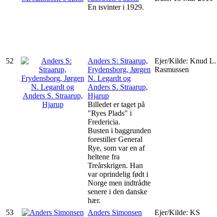
En isvinter i 1929.
52
Anders S: Straarup,
Ejer/Kilde: Knud L.
Frydensborg, Jørgen
Rasmussen
N. Legardt og
Anders S. Straarup,
Hjarup
Billedet er taget på
"Ryes Plads" i
Fredericia.
Busten i baggrunden
forestiller General
Rye, som var en af
heltene fra
Treårskrigen. Han
var oprindelig født i
Norge men indtrådte
senere i den danske
hær.
53
Anders Simonsen
Ejer/Kilde: KS