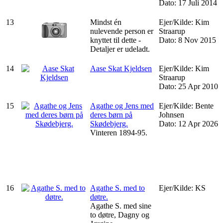
Dato: 17 Juli 2014
13
Mindst én
Ejer/Kilde: Kim
nulevende person er
Straarup
knyttet til dette -
Dato: 8 Nov 2015
Detaljer er udeladt.
14
Aase Skat Kjeldsen
Ejer/Kilde: Kim
Straarup
Dato: 25 Apr 2010
15
Agathe og Jens med
Ejer/Kilde: Bente
deres børn på
Johnsen
Skødebjerg.
Dato: 12 Apr 2026
Vinteren 1894-95.
16
Agathe S. med to
Ejer/Kilde: KS
døtre.
Agathe S. med sine
to døtre, Dagny og