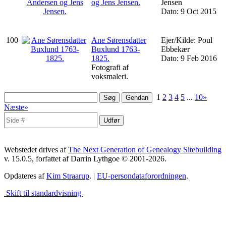
og Jens Jensen.
Jensen
Dato: 9 Oct 2015
100
Ane Sørensdatter
Ejer/Kilde: Poul
Buxlund 1763-
Ebbekær
1825.
Dato: 9 Feb 2016
Fotografi af
voksmaleri.
1
2
3
4
5
...
10»
Næste»
Webstedet drives af
The Next Generation of Genealogy Sitebuilding
v. 15.0.5, forfattet af Darrin Lythgoe © 2001-2026.
Opdateres af
Kim Straarup
. |
EU-persondataforordningen
.
Skift til standardvisning