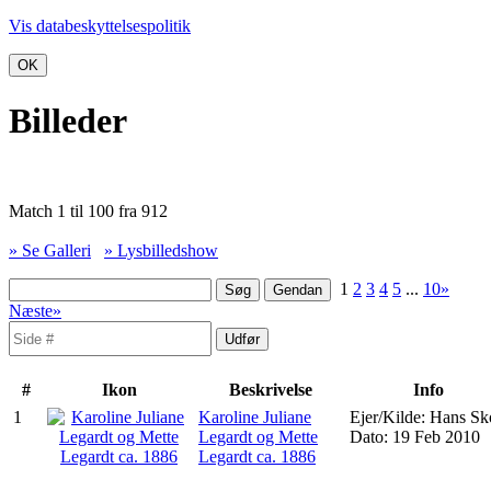
Vis databeskyttelsespolitik
OK
Billeder
Match 1 til 100 fra 912
» Se Galleri
» Lysbilledshow
1
2
3
4
5
...
10»
Næste»
#
Ikon
Beskrivelse
Info
1
Karoline Juliane
Ejer/Kilde: Hans S
Legardt og Mette
Dato: 19 Feb 2010
Legardt ca. 1886