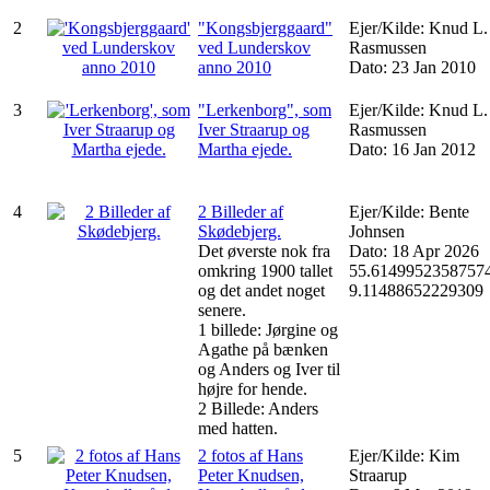
2
"Kongsbjerggaard"
Ejer/Kilde: Knud L.
ved Lunderskov
Rasmussen
anno 2010
Dato: 23 Jan 2010
3
"Lerkenborg", som
Ejer/Kilde: Knud L.
Iver Straarup og
Rasmussen
Martha ejede.
Dato: 16 Jan 2012
4
2 Billeder af
Ejer/Kilde: Bente
Skødebjerg.
Johnsen
Det øverste nok fra
Dato: 18 Apr 2026
omkring 1900 tallet
55.61499523587574
og det andet noget
9.11488652229309
senere.
1 billede: Jørgine og
Agathe på bænken
og Anders og Iver til
højre for hende.
2 Billede: Anders
med hatten.
5
2 fotos af Hans
Ejer/Kilde: Kim
Peter Knudsen,
Straarup