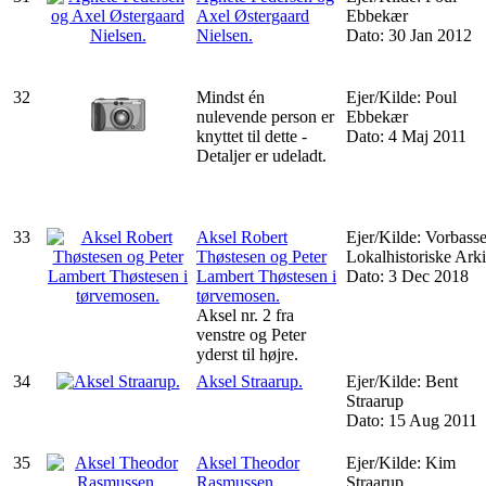
Axel Østergaard
Ebbekær
Nielsen.
Dato: 30 Jan 2012
32
Mindst én
Ejer/Kilde: Poul
nulevende person er
Ebbekær
knyttet til dette -
Dato: 4 Maj 2011
Detaljer er udeladt.
33
Aksel Robert
Ejer/Kilde: Vorbass
Thøstesen og Peter
Lokalhistoriske Arki
Lambert Thøstesen i
Dato: 3 Dec 2018
tørvemosen.
Aksel nr. 2 fra
venstre og Peter
yderst til højre.
34
Aksel Straarup.
Ejer/Kilde: Bent
Straarup
Dato: 15 Aug 2011
35
Aksel Theodor
Ejer/Kilde: Kim
Rasmussen.
Straarup