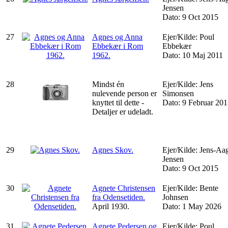
Jensen
Dato: 9 Oct 2015
27
Agnes og Anna
Ejer/Kilde: Poul
Ebbekær i Rom
Ebbekær
1962.
Dato: 10 Maj 2011
28
Mindst én
Ejer/Kilde: Jens
nulevende person er
Simonsen
knyttet til dette -
Dato: 9 Februar 20
Detaljer er udeladt.
29
Agnes Skov.
Ejer/Kilde: Jens-Aa
Jensen
Dato: 9 Oct 2015
30
Agnete Christensen
Ejer/Kilde: Bente
fra Odensetiden.
Johnsen
April 1930.
Dato: 1 May 2026
31
Agnete Pedersen og
Ejer/Kilde: Poul