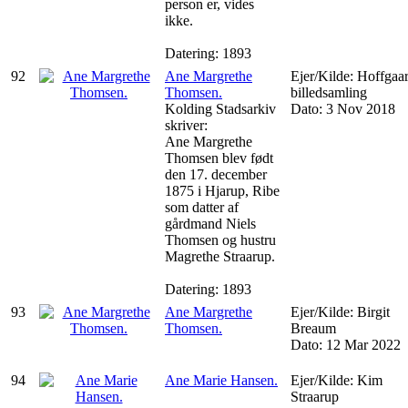
person er, vides
ikke.
Datering: 1893
92
Ane Margrethe
Ejer/Kilde: Hoffgaa
Thomsen.
billedsamling
Kolding Stadsarkiv
Dato: 3 Nov 2018
skriver:
Ane Margrethe
Thomsen blev født
den 17. december
1875 i Hjarup, Ribe
som datter af
gårdmand Niels
Thomsen og hustru
Magrethe Straarup.
Datering: 1893
93
Ane Margrethe
Ejer/Kilde: Birgit
Thomsen.
Breaum
Dato: 12 Mar 2022
94
Ane Marie Hansen.
Ejer/Kilde: Kim
Straarup