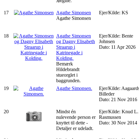
Jørgine.
17
Agathe Simonsen
Ejer/Kilde: KS
Agathe Simonsen
18
Agathe Simonsen
Ejer/Kilde: Bente
og Dagny Elisabeth
Johnsen
Straarup i
Dato: 11 Apr 2026
Katrinegade i
Kolding.
Bemærk
Hildebrandt
stueorglet i
baggrunden.
19
Agathe Simonsen.
Ejer/Kilde: Aagaard
Billeder
Dato: 21 Nov 2016
20
Mindst én
Ejer/Kilde: Knud L.
nulevende person er
Rasmussen
knyttet til dette -
Dato: 30 Nov 2014
Detaljer er udeladt.