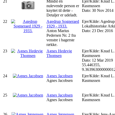
21
Mindst én
Ejer/Kilde: Knud L.
nulevende person er
Rasmussen
knyttet til dette -
Dato: 30 Nov 2014
Detaljer er udeladt.
22
Agedrup Sogneraed
Ejer/Kilde: Agedrup
1929 - 1933.
Lokalhistoriske Ark
Anton Marius
Dato: 23 Dec 2016
Pedersen Nr. 2 fra
venstre i bagerste
række.
23
Agnes Hedevig
Ejer/Kilde: Knud L.
Thomsen
Rasmussen
Dato: 12 Mar 2019
55.446355,
9.36396300000001
24
Agnes Jacobsen
Ejer/Kilde: Knud L.
Agnes Jacobsen
Rasmussen
25
Agnes Jacobsen
Ejer/Kilde: Knud L.
Agnes Jacobsen
Rasmussen
26
Agnes Jørgensen.
Ejer/Kilde: Jens-Aa