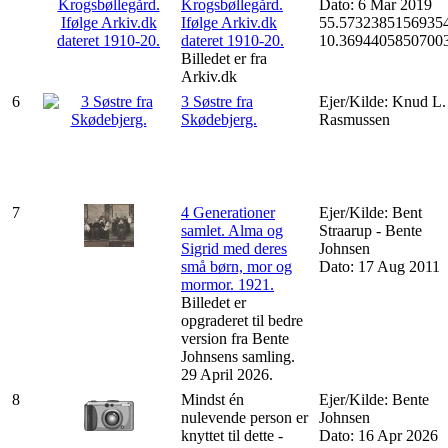
Krogsbøllegård.
Dato: 6 Mar 2019
Ifølge Arkiv.dk
55.57323851569354
dateret 1910-20.
10.3694405850700
Billedet er fra
Arkiv.dk
6
3 Søstre fra
Ejer/Kilde: Knud L.
Skødebjerg.
Rasmussen
7
4 Generationer
Ejer/Kilde: Bent
samlet. Alma og
Straarup - Bente
Sigrid med deres
Johnsen
små børn, mor og
Dato: 17 Aug 2011
mormor. 1921.
Billedet er
opgraderet til bedre
version fra Bente
Johnsens samling.
29 April 2026.
8
Mindst én
Ejer/Kilde: Bente
nulevende person er
Johnsen
knyttet til dette -
Dato: 16 Apr 2026