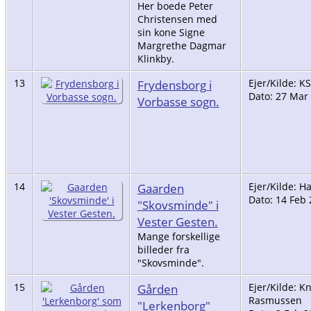
Her boede Peter
Christensen med
sin kone Signe
Margrethe Dagmar
Klinkby.
13
Frydensborg i
Ejer/Kilde: KS
Dato: 27 Mar
Vorbasse sogn.
14
Gaarden
Ejer/Kilde: H
Dato: 14 Feb
"Skovsminde" i
Vester Gesten.
Mange forskellige
billeder fra
"Skovsminde".
15
Gården
Ejer/Kilde: K
Rasmussen
"Lerkenborg"