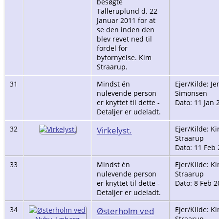
besøgte
Talleruplund d. 22
Januar 2011 for at
se den inden den
blev revet ned til
fordel for
byfornyelse. Kim
Straarup.
31
Mindst én
Ejer/Kilde: Je
nulevende person
Simonsen
er knyttet til dette -
Dato: 11 Jan 
Detaljer er udeladt.
32
Virkelyst.
Ejer/Kilde: K
Straarup
Dato: 11 Feb
33
Mindst én
Ejer/Kilde: K
nulevende person
Straarup
er knyttet til dette -
Dato: 8 Feb 2
Detaljer er udeladt.
34
Østerholm ved
Ejer/Kilde: K
Straarup