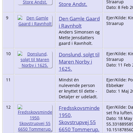
Straarup
Store Andst.
Dato: 8 Feb 2
9
Den Gamle Gaard
Ejer/Kilde: K
Straarup
i Ravnholt
Anders Simonsen og
Mette Jensdatters
gaard i Ravnholt.
10
Donslund, solgt til
Ejer/Kilde: K
Straarup
Maren Norby i
Dato: 11 Feb
1625.
11
Mindst én
Ejer/Kilde: Po
nulevende person
Ebbekær
er knyttet til dette -
Dato: 1 Maj 
Detaljer er udeladt.
12
Fredsskovsminde
Ejer/Kilde: 
set fra luften
1950,
Dato: 18 May
Skovstrupvej 55
55.331889589
6650 Tommerup.
10.15187856