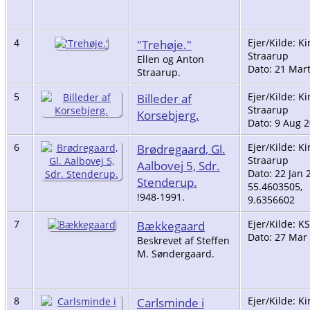
4
"Trehøje."
Ejer/Kilde: K
Straarup
Ellen og Anton
Dato: 21 Mar
Straarup.
5
Billeder af
Ejer/Kilde: K
Straarup
Korsebjerg.
Dato: 9 Aug 
6
Brødregaard, Gl.
Ejer/Kilde: K
Straarup
Aalbovej 5, Sdr.
Dato: 22 Jan 
Stenderup.
55.4603505,
!948-1991.
9.6356602
7
Bækkegaard
Ejer/Kilde: KS
Dato: 27 Mar
Beskrevet af Steffen
M. Søndergaard.
8
Carlsminde i
Ejer/Kilde: K