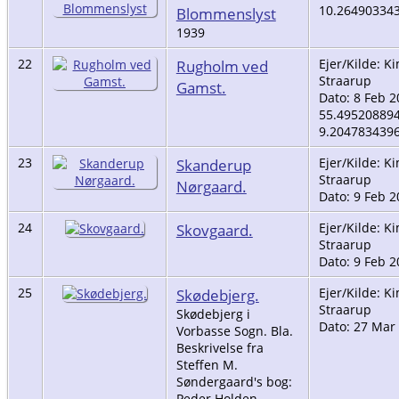
10.26490334
Blommenslyst
1939
22
Rugholm ved
Ejer/Kilde: K
Straarup
Gamst.
Dato: 8 Feb 2
55.49520889
9.204783439
23
Skanderup
Ejer/Kilde: K
Straarup
Nørgaard.
Dato: 9 Feb 2
24
Skovgaard.
Ejer/Kilde: K
Straarup
Dato: 9 Feb 2
25
Skødebjerg.
Ejer/Kilde: K
Straarup
Skødebjerg i
Dato: 27 Mar
Vorbasse Sogn. Bla.
Beskrivelse fra
Steffen M.
Søndergaard's bog:
Peder Holden