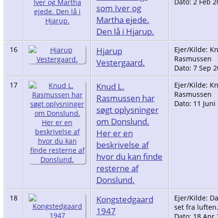
Dato: 2 Feb 2
som Iver og
Martha ejede.
Den lå i Hjarup.
16
Hjarup
Ejer/Kilde: K
Rasmussen
Vestergaard.
Dato: 7 Sep 
17
Knud L.
Ejer/Kilde: K
Rasmussen
Rasmussen har
Dato: 11 Juni
søgt oplysninger
om Donslund.
Her er en
beskrivelse af
hvor du kan finde
resterne af
Donslund.
18
Kongstedgaard
Ejer/Kilde: 
set fra luften
1947
Dato: 18 Apr