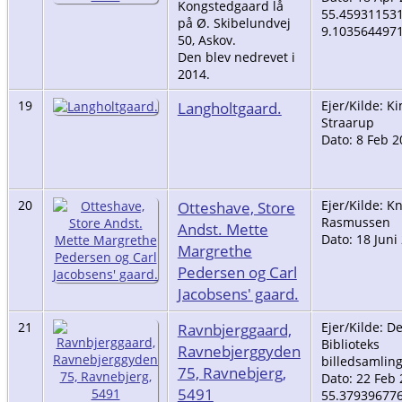
Kongstedgaard lå
55.45931153
på Ø. Skibelundvej
9.103564497
50, Askov.
Den blev nedrevet i
2014.
19
Langholtgaard.
Ejer/Kilde: K
Straarup
Dato: 8 Feb 2
20
Otteshave, Store
Ejer/Kilde: K
Rasmussen
Andst. Mette
Dato: 18 Juni
Margrethe
Pedersen og Carl
Jacobsens' gaard.
21
Ravnbjerggaard,
Ejer/Kilde: De
Biblioteks
Ravnebjerggyden
billedsamlin
75, Ravnebjerg,
Dato: 22 Feb
5491
55.37939677