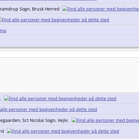
 Bramdrup Sogn, Brusk Herred
ema
n.
egaarden, Sct Nicolai Sogn, Vejle.
ard