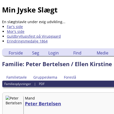
Min Jyske Slægt
En slægtstavle under evig udvikling...
Far's side
Mor's side
Guldbryllupsfest på Virupgaard
Erindringsmedalje 1864
Forside
Søg
Login
Find
Medie
Familie: Peter Bertelsen / Ellen Kirstin
Familietavle
Gruppeskema
Foreslå
Familieoplysninger
|
PDF
Mand
Peter Bertelsen