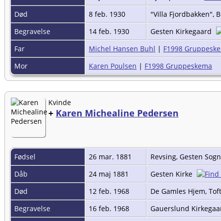
Død
8 feb. 1930
"Villa Fjordbakken",
Begravelse
14 feb. 1930
Gesten Kirkegaard
Far
Michel Hansen Buhl
|
F1998 Gruppesk
Mor
Karen Poulsen
|
F1998 Gruppeskema
Kvinde
+
Karen Michealine Pedersen
Fødsel
26 mar. 1881
Revsing, Gesten Sog
Dåb
24 maj 1881
Gesten Kirke
Død
12 feb. 1968
De Gamles Hjem, Toft
Begravelse
16 feb. 1968
Gauerslund Kirkega