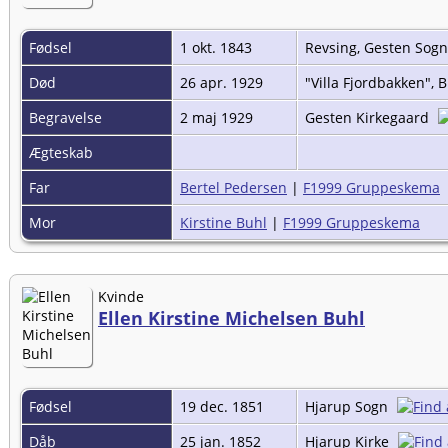
Fødsel
1 okt. 1843
Revsing, Gesten Sog
Død
26 apr. 1929
"Villa Fjordbakken",
Begravelse
2 maj 1929
Gesten Kirkegaard
Ægteskab
Far
Bertel Pedersen
|
F1999 Gruppeskema
Mor
Kirstine Buhl
|
F1999 Gruppeskema
Kvinde
Ellen Kirstine Michelsen Buhl
Fødsel
19 dec. 1851
Hjarup Sogn
Dåb
25 jan. 1852
Hjarup Kirke