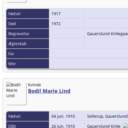
Fødsel
1917
Død
1972
Begravelse
Gauerslund Kirkega
Ægteskab
Far
Mor
Kvinde
Bodil Marie Lind
Fødsel
04 jun. 1910
Sellerup, Gauerslun
Dåb
26 jun. 1910
Gauerslund Kirke