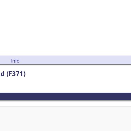
Info
nd (F371)