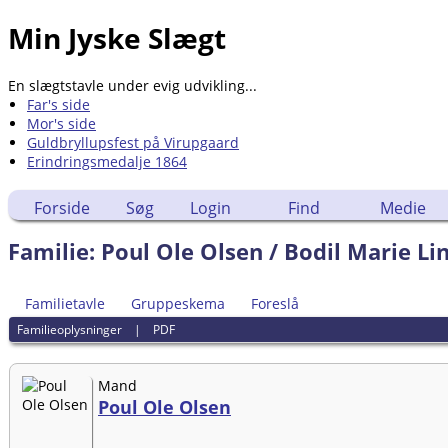
Min Jyske Slægt
En slægtstavle under evig udvikling...
Far's side
Mor's side
Guldbryllupsfest på Virupgaard
Erindringsmedalje 1864
Forside
Søg
Login
Find
Medie
Familie: Poul Ole Olsen / Bodil Marie Li
Familietavle
Gruppeskema
Foreslå
Familieoplysninger
|
PDF
Mand
Poul Ole Olsen