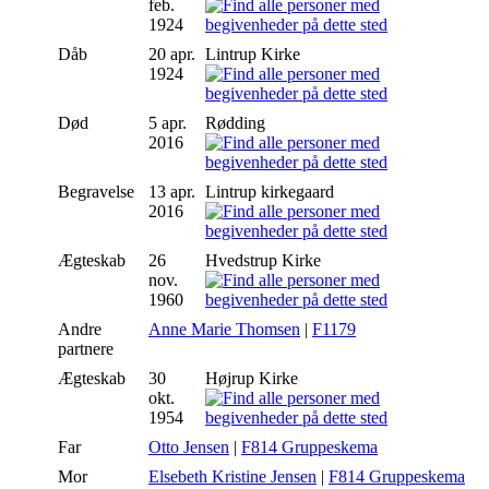
feb.
1924
Dåb
20 apr.
Lintrup Kirke
1924
Død
5 apr.
Rødding
2016
Begravelse
13 apr.
Lintrup kirkegaard
2016
Ægteskab
26
Hvedstrup Kirke
nov.
1960
Andre
Anne Marie Thomsen
|
F1179
partnere
Ægteskab
30
Højrup Kirke
okt.
1954
Far
Otto Jensen
|
F814 Gruppeskema
Mor
Elsebeth Kristine Jensen
|
F814 Gruppeskema