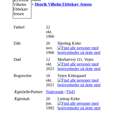
+
Henrik Vilhelm Ebbekær Jensen
Fødsel
22
okt.
1966
Dåb
20
Hjerting Kirke
nov.
1966
Død
12
Morbærvej 111, Vejen
okt.
2021
Begravelse
16
Vejen Kirkegaard
okt.
2021
Ægtefælle/Partner
Nulevende
|
F645
Ægteskab
20
Lintrup Kirke
jun.
1992