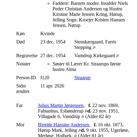
Faddere: Barnets moder. Insidder Niels
Peder Christian Andersen og Hustru
Kirstine Marie Jensen Kring, Hørup,
Jelling Sogn. Kroejer Kristen Hansen
Jensen, Nørup
Køn
Kvinde
Død
23 dec. 1954
Stenskærgaard, Farris
Stepping
Begravelse
27 dec. 1954
Vamdrup Kirkegaard
Notater
Søster til Lærer Kr. Straarups første
hustru Alma
Person-ID
I120
Straarup
Sidst
11 apr. 2026
ændret
Far
Julius Martin Jørgensen
,
f.
22 nov. 1869,
Fabianhus, Esbønderup
d.
23 nov. 1951,
Villagade 6, Vamdrup
(Alder 82 år)
Mor
Birgitte Hansine Andersen
,
f.
16 okt. 1873,
Hørup Mark, Jelling
d.
9 okt. 1955, Ugerløse,
Merløse, Holbæk.
(Alder 81 år)