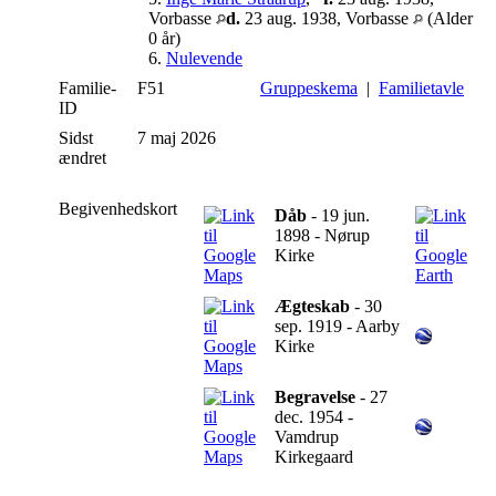
Vorbasse
d.
23 aug. 1938, Vorbasse
(Alder
0 år)
6.
Nulevende
Familie-
F51
Gruppeskema
|
Familietavle
ID
Sidst
7 maj 2026
ændret
Begivenhedskort
Dåb
- 19 jun.
1898 - Nørup
Kirke
Ægteskab
- 30
sep. 1919 - Aarby
Kirke
Begravelse
- 27
dec. 1954 -
Vamdrup
Kirkegaard