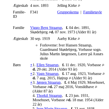
Ægteskab
4 nov. 1893
Jelling Kirke
Familie-
F341
Gruppeskema
|
Familietavle
ID
Familie
Viggo Berg Straarup
,
f.
04 dec. 1891,
Skødebjerg
d.
07 nov. 1973 (Alder 81 år)
Ægteskab
30 sep. 1919
Aarby Kirke
Forloverne: Iver Hansen Straarup,
Gaardmand Skødebjerg, Vorbasse sogn.
Julius Martin Jørgensen, Lærer på Asnæs
skole
Børn
+
1.
Ellen Straarup
,
f.
11 dec. 1920, Vorbasse
d.
29 okt. 2014 (Alder 93 år)
+
2.
Vagn Straarup
,
f.
17 aug. 1923, Vorbasse
d.
7 aug. 2015, Højrup
(Alder 91 år)
+
3.
Jørgen Straarup
,
f.
4 Maj 1929, Mosehuset,
Vorbasse
d.
27 maj 2016, Vonsildhave
(Alder 87 år)
4.
Thorkil Straarup
,
f.
23 jun. 1931,
Mosehuset, Vorbasse
d.
18 mar. 1954 (Alder
22 år)
5.
Inge Marie Straarup
,
f.
23 aug. 1938,