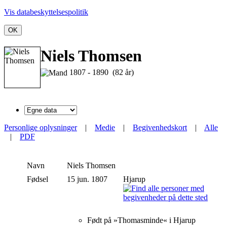
Vis databeskyttelsespolitik
OK
Niels Thomsen
1807 - 1890 (82 år)
Personlige oplysninger
|
Medie
|
Begivenhedskort
|
Alle
|
PDF
Navn
Niels
Thomsen
Fødsel
15 jun. 1807
Hjarup
Født på »Thomasminde« i Hjarup