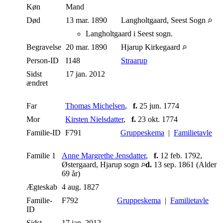
Køn
Mand
Død
13 mar. 1890
Langholtgaard, Seest Sogn
Langholtgaard i Seest sogn.
Begravelse
20 mar. 1890
Hjarup Kirkegaard
Person-ID
I148
Straarup
Sidst
17 jan. 2012
ændret
Far
Thomas Michelsen
,
f.
25 jun. 1774
Mor
Kirsten Nielsdatter
,
f.
23 okt. 1774
Familie-ID
F791
Gruppeskema
|
Familietavle
Familie 1
Anne Margrethe Jensdatter
,
f.
12 feb. 1792,
Østergaard, Hjarup sogn
d.
13 sep. 1861 (Alder
69 år)
Ægteskab
4 aug. 1827
Familie-
F792
Gruppeskema
|
Familietavle
ID
Sidst
17 jan. 2012