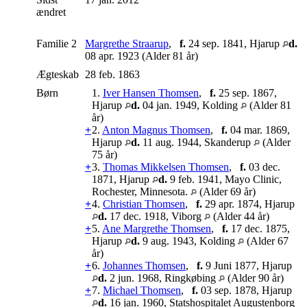
ændret
Familie 2
Margrethe Straarup
,
f.
24 sep. 1841, Hjarup
d.
08 apr. 1923 (Alder 81 år)
Ægteskab
28 feb. 1863
Børn
1.
Iver Hansen Thomsen
,
f.
25 sep. 1867,
Hjarup
d.
04 jan. 1949, Kolding
(Alder 81
år)
+
2.
Anton Magnus Thomsen
,
f.
04 mar. 1869,
Hjarup
d.
11 aug. 1944, Skanderup
(Alder
75 år)
+
3.
Thomas Mikkelsen Thomsen
,
f.
03 dec.
1871, Hjarup
d.
9 feb. 1941, Mayo Clinic,
Rochester, Minnesota.
(Alder 69 år)
+
4.
Christian Thomsen
,
f.
29 apr. 1874, Hjarup
d.
17 dec. 1918, Viborg
(Alder 44 år)
+
5.
Ane Margrethe Thomsen
,
f.
17 dec. 1875,
Hjarup
d.
9 aug. 1943, Kolding
(Alder 67
år)
+
6.
Johannes Thomsen
,
f.
9 Juni 1877, Hjarup
d.
2 jun. 1968, Ringkøbing
(Alder 90 år)
+
7.
Michael Thomsen
,
f.
03 sep. 1878, Hjarup
d.
16 jan. 1960, Statshospitalet Augustenborg