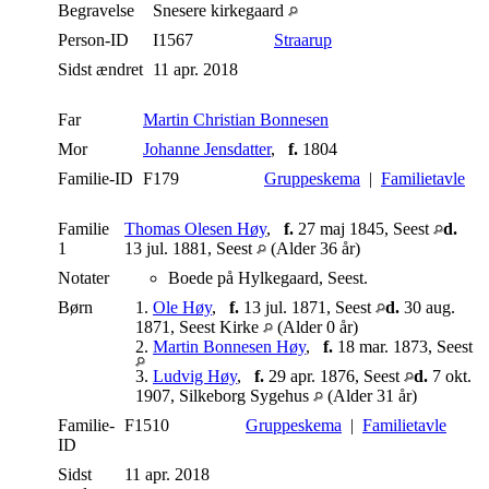
Begravelse
Snesere kirkegaard
Person-ID
I1567
Straarup
Sidst ændret
11 apr. 2018
Far
Martin Christian Bonnesen
Mor
Johanne Jensdatter
,
f.
1804
Familie-ID
F179
Gruppeskema
|
Familietavle
Familie
Thomas Olesen Høy
,
f.
27 maj 1845, Seest
d.
1
13 jul. 1881, Seest
(Alder 36 år)
Notater
Boede på Hylkegaard, Seest.
Børn
1.
Ole Høy
,
f.
13 jul. 1871, Seest
d.
30 aug.
1871, Seest Kirke
(Alder 0 år)
2.
Martin Bonnesen Høy
,
f.
18 mar. 1873, Seest
3.
Ludvig Høy
,
f.
29 apr. 1876, Seest
d.
7 okt.
1907, Silkeborg Sygehus
(Alder 31 år)
Familie-
F1510
Gruppeskema
|
Familietavle
ID
Sidst
11 apr. 2018