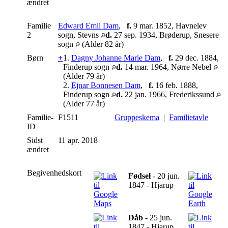
ændret
Familie
Edward Emil Dam
,
f.
9 mar. 1852, Havnelev
2
sogn, Stevns
d.
27 sep. 1934, Brøderup, Snesere
sogn
(Alder 82 år)
Børn
+
1.
Dagny Johanne Marie Dam
,
f.
29 dec. 1884,
Finderup sogn
d.
14 mar. 1964, Nørre Nebel
(Alder 79 år)
2.
Ejnar Bonnesen Dam
,
f.
16 feb. 1888,
Finderup sogn
d.
22 jan. 1966, Frederikssund
(Alder 77 år)
Familie-
F1511
Gruppeskema
|
Familietavle
ID
Sidst
11 apr. 2018
ændret
Begivenhedskort
Fødsel
- 20 jun.
1847 - Hjarup
Dåb
- 25 jun.
1847 - Hjarup