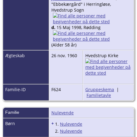
"Ebbekærgård" i Herringløse,
Hvedstrup Sogn
d.
15 Maj 1998, Rødding
(Alder 58 år)
Ægteskab
26 nov. 1960
Hvedstrup Kirke
Familie-ID
F624
Gruppeskema
|
Familietavle
Familie
Nulevende
Børn
+
1.
Nulevende
2.
Nulevende