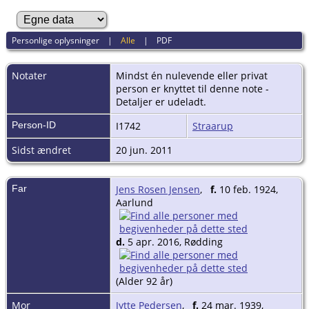
Personlige oplysninger
|
Alle
|
PDF
Notater
Mindst én nulevende eller privat
person er knyttet til denne note -
Detaljer er udeladt.
Person-ID
I1742
Straarup
Sidst ændret
20 jun. 2011
Far
Jens Rosen Jensen
,
f.
10 feb. 1924,
Aarlund
d.
5 apr. 2016, Rødding
(Alder 92 år)
Mor
Jytte Pedersen
,
f.
24 mar. 1939,