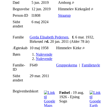
Død
5 jun. 2019
Arnborg
Begravelse
12 jun. 2019
Himmelev Kirkegård
Person-ID
I1808
Straarup
Sidst
6 maj 2024
ændret
Familie
Gerda Elisabeth Pedersen
,
f.
6 mar. 1932,
Birkerød
d.
20 jan. 2011 (Alder 78 år)
Ægteskab
10 maj 1958
Himmelev Kirke
Børn
1.
Nulevende
2.
Nulevende
Familie-
F649
Gruppeskema
|
Familietavle
ID
Sidst
29 mar. 2011
ændret
Begivenhedskort
Fødsel
- 19 aug.
1926 - Ejsing
Sogn