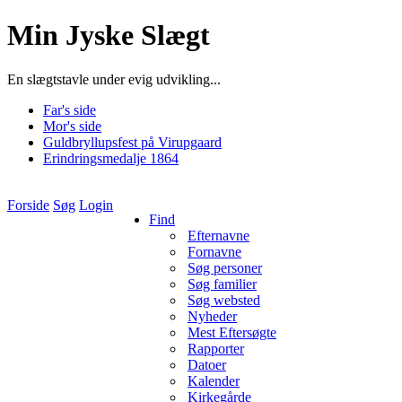
Min Jyske Slægt
En slægtstavle under evig udvikling...
Far's side
Mor's side
Guldbryllupsfest på Virupgaard
Erindringsmedalje 1864
Forside
Søg
Login
Find
Efternavne
Fornavne
Søg personer
Søg familier
Søg websted
Nyheder
Mest Eftersøgte
Rapporter
Datoer
Kalender
Kirkegårde