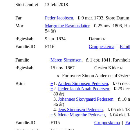
Sidst ændret
13 feb. 2018
Far
Peder Jacobsen
,
f.
9 mar. 1793, Store Daru
Mor
Margrethe Rasmusdatter
,
f.
25 nov. 1808, H
54 år)
Ægteskab
9 jan. 1834
Darum
Familie-ID
F116
Gruppeskema
|
Famil
Familie
Maren Simonsen
,
f.
1 apr. 1841, Ravnhol
Ægteskab
15 nov. 1867
Gesten Kirke
Forlovere: Simon Andersen af Øster 
Børn
+
1.
Anders Simonsen Pedersen
,
f.
05 dec.
+
2.
Peder Jacob Noah Pedersen
,
f.
29 dec
80 år)
3.
Johannes Skovgaard Pedersen
,
f.
10 m
86 år)
4.
Jens Simonsen Pedersen
,
f.
05 okt. 18
+
5.
Mette Magrethe Pedersen
,
f.
04 okt. 1
Familie-ID
F115
Gruppeskema
|
Fa