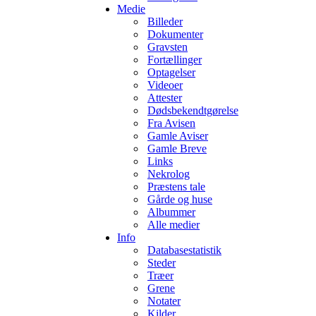
Medie
Billeder
Dokumenter
Gravsten
Fortællinger
Optagelser
Videoer
Attester
Dødsbekendtgørelse
Fra Avisen
Gamle Aviser
Gamle Breve
Links
Nekrolog
Præstens tale
Gårde og huse
Albummer
Alle medier
Info
Databasestatistik
Steder
Træer
Grene
Notater
Kilder