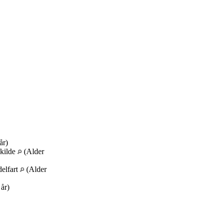
år)
skilde
(Alder
delfart
(Alder
år)