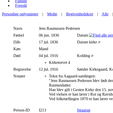
Familie
Foreslå
Personlige oplysninger
|
Medie
|
Begivenhedskort
|
Alle
Navn
Jens
Rasmussen Pedersen
Fødsel
06 jun. 1836
Darum
Dåb
17 jul. 1836
Darum kirke
Køn
Mand
Død
04 jul. 1916
Kolding
Kirketorvet 4
Begravelse
12 jul. 1916
Søndre Kirkegaard, K
Notater
Tekst fra Aagaard-samlingen:
"Jens Rasmussen Pedersen blev født den
Rasmusdatter.
Han blev gift i Gesten Kirke den 15. 
Ved vielsen er han lærer i Roi og Ravnho
Ved folketællingen 1870 er han lærer ved
Person-ID
I213
Straarup