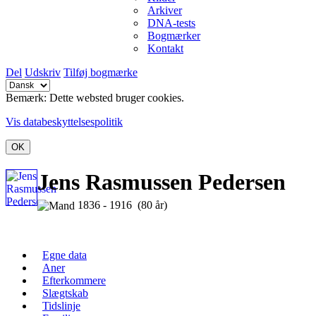
Arkiver
DNA-tests
Bogmærker
Kontakt
Del
Udskriv
Tilføj bogmærke
Bemærk: Dette websted bruger cookies.
Vis databeskyttelsespolitik
OK
Jens Rasmussen Pedersen
1836 - 1916 (80 år)
Egne data
Aner
Efterkommere
Slægtskab
Tidslinje