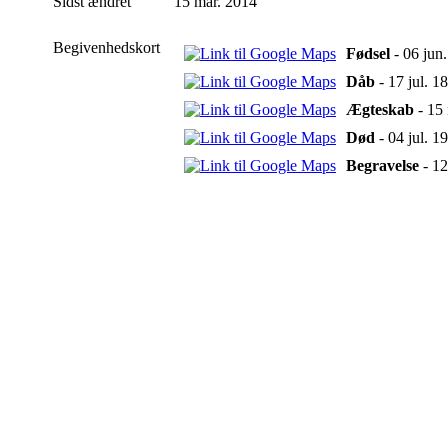
Sidst ændret
15 mar. 2014
Begivenhedskort
Fødsel
- 06 jun
Dåb
- 17 jul. 1
Ægteskab
- 15 
Død
- 04 jul. 1
Begravelse
- 12