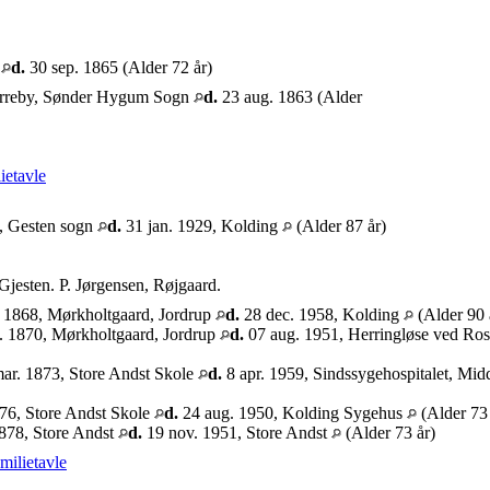
m
d.
30 sep. 1865 (Alder 72 år)
arreby, Sønder Hygum Sogn
d.
23 aug. 1863 (Alder
ietavle
t, Gesten sogn
d.
31 jan. 1929, Kolding
(Alder 87 år)
Gjesten. P. Jørgensen, Røjgaard.
 1868, Mørkholtgaard, Jordrup
d.
28 dec. 1958, Kolding
(Alder 90 
. 1870, Mørkholtgaard, Jordrup
d.
07 aug. 1951, Herringløse ved Ro
ar. 1873, Store Andst Skole
d.
8 apr. 1959, Sindssygehospitalet, Mid
76, Store Andst Skole
d.
24 aug. 1950, Kolding Sygehus
(Alder 73 
878, Store Andst
d.
19 nov. 1951, Store Andst
(Alder 73 år)
milietavle