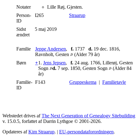
Notater
Lille Røj, Gjesten.
Person-
I265
Straarup
ID
Sidst
5 maj 2019
ændret
Familie
Jeppe Andersen
,
f.
1737
d.
19 dec. 1816,
Ravnholt, Gesten
(Alder 79 år)
Børn
+
1.
Jens Jepsen
,
f.
24 aug. 1766, Lillerøj, Gesten
Sogn
d.
7 sep. 1850, Gesten Sogn
(Alder 84
år)
Familie-
F143
Gruppeskema
|
Familietavle
ID
Webstedet drives af
The Next Generation of Genealogy Sitebuilding
v. 15.0.5, forfattet af Darrin Lythgoe © 2001-2026.
Opdateres af
Kim Straarup
. |
EU-persondataforordningen
.