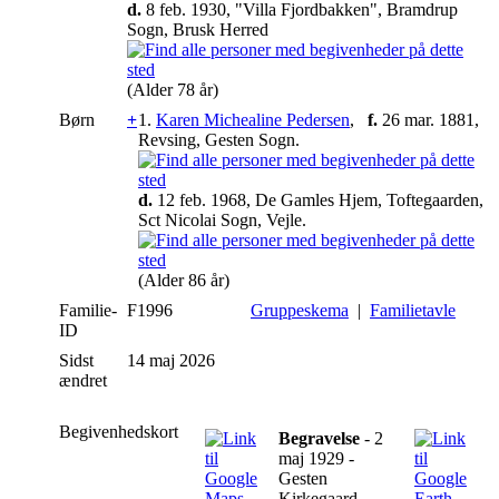
d.
8 feb. 1930, "Villa Fjordbakken", Bramdrup
Sogn, Brusk Herred
(Alder 78 år)
Børn
+
1.
Karen Michealine Pedersen
,
f.
26 mar. 1881,
Revsing, Gesten Sogn.
d.
12 feb. 1968, De Gamles Hjem, Toftegaarden,
Sct Nicolai Sogn, Vejle.
(Alder 86 år)
Familie-
F1996
Gruppeskema
|
Familietavle
ID
Sidst
14 maj 2026
ændret
Begivenhedskort
Begravelse
- 2
maj 1929 -
Gesten
Kirkegaard