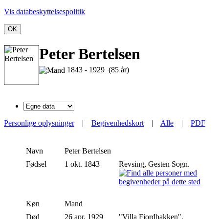
Vis databeskyttelsespolitik
OK
Peter Bertelsen
1843 - 1929 (85 år)
Personlige oplysninger
|
Begivenhedskort
|
Alle
|
PDF
Navn
Peter
Bertelsen
Fødsel
1 okt. 1843
Revsing, Gesten Sogn.
Køn
Mand
Død
26 apr. 1929
"Villa Fjordbakken",