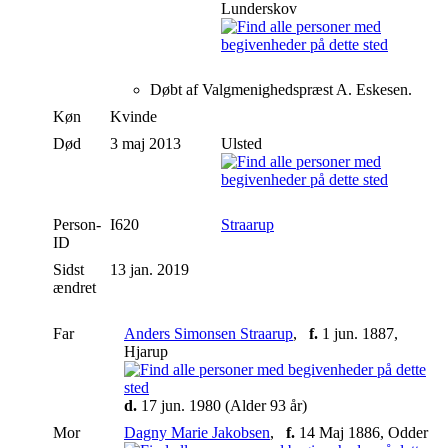
Lunderskov
Døbt af Valgmenighedspræst A. Eskesen.
Køn
Kvinde
Død
3 maj 2013
Ulsted
Person-
I620
Straarup
ID
Sidst
13 jan. 2019
ændret
Far
Anders Simonsen Straarup
,
f.
1 jun. 1887,
Hjarup
d.
17 jun. 1980 (Alder 93 år)
Mor
Dagny Marie Jakobsen
,
f.
14 Maj 1886, Odder