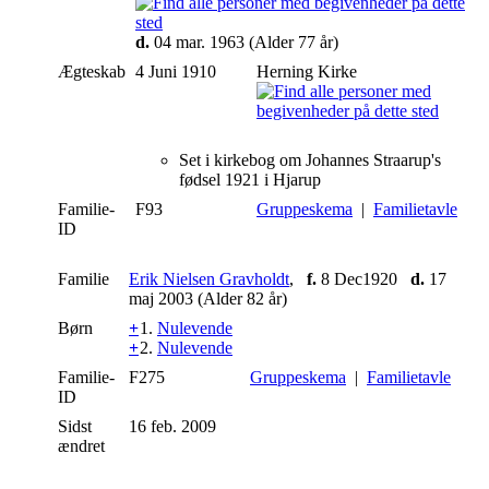
d.
04 mar. 1963 (Alder 77 år)
Ægteskab
4 Juni 1910
Herning Kirke
Set i kirkebog om Johannes Straarup's
fødsel 1921 i Hjarup
Familie-
F93
Gruppeskema
|
Familietavle
ID
Familie
Erik Nielsen Gravholdt
,
f.
8 Dec1920
d.
17
maj 2003 (Alder 82 år)
Børn
+
1.
Nulevende
+
2.
Nulevende
Familie-
F275
Gruppeskema
|
Familietavle
ID
Sidst
16 feb. 2009
ændret