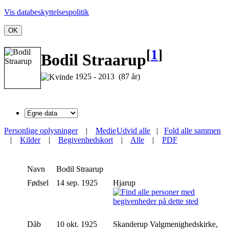
Vis databeskyttelsespolitik
OK
[
1
]
Bodil Straarup
1925 - 2013 (87 år)
Personlige oplysninger
|
Medie
Udvid alle
|
Fold alle sammen
|
Kilder
|
Begivenhedskort
|
Alle
|
PDF
Navn
Bodil
Straarup
Fødsel
14 sep. 1925
Hjarup
Dåb
10 okt. 1925
Skanderup Valgmenighedskirke,