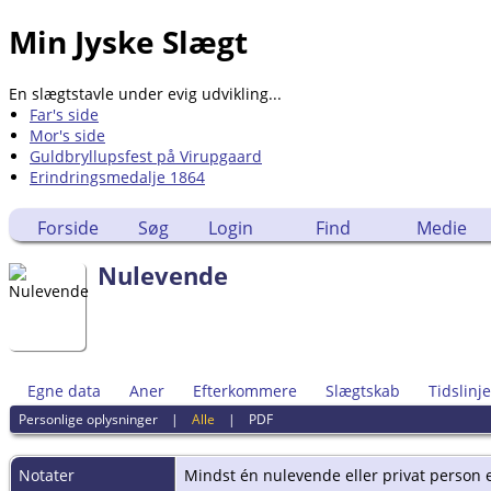
Min Jyske Slægt
En slægtstavle under evig udvikling...
Far's side
Mor's side
Guldbryllupsfest på Virupgaard
Erindringsmedalje 1864
Forside
Søg
Login
Find
Medie
Nulevende
Egne data
Aner
Efterkommere
Slægtskab
Tidslinje
Personlige oplysninger
|
Alle
|
PDF
Notater
Mindst én nulevende eller privat person er