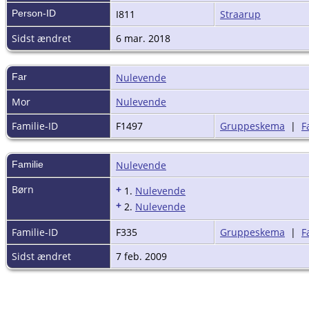
Person-ID
I811
Straarup
Sidst ændret
6 mar. 2018
Far
Nulevende
Mor
Nulevende
Familie-ID
F1497
Gruppeskema
|
F
Familie
Nulevende
Børn
+
1.
Nulevende
+
2.
Nulevende
Familie-ID
F335
Gruppeskema
|
F
Sidst ændret
7 feb. 2009