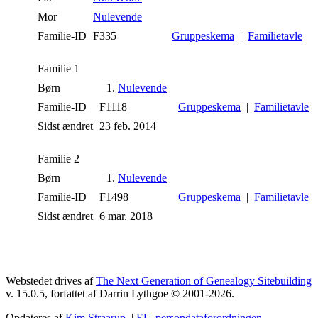
Mor
Nulevende
Familie-ID
F335
Gruppeskema
|
Familietavle
Familie 1
Børn
1.
Nulevende
Familie-ID
F1118
Gruppeskema
|
Familietavle
Sidst ændret
23 feb. 2014
Familie 2
Børn
1.
Nulevende
Familie-ID
F1498
Gruppeskema
|
Familietavle
Sidst ændret
6 mar. 2018
Webstedet drives af
The Next Generation of Genealogy Sitebuilding
v. 15.0.5, forfattet af Darrin Lythgoe © 2001-2026.
Opdateres af
Kim Straarup
. |
EU-persondataforordningen
.