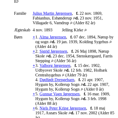
ID
Familie
Julius Martin Jørgensen
,
f.
22 nov. 1869,
Fabianhus, Esbønderup
d.
23 nov. 1951,
Villagade 6, Vamdrup
(Alder 82 år)
Ægteskab
4 nov. 1893
Jelling Kirke
Børn
+
1.
Alma Jørgensen
,
f.
07 dec. 1894, Nørup by
og sogn
d.
19 jan. 1939, Kolding Sygehus
(Alder 44 år)
+
2.
Sigrid Jørgensen
,
f.
26 Maj 1898, Nørup
Skole
d.
23 dec. 1954, Stenskærgaard, Farris
Stepping
(Alder 56 år)
+
3.
Valborg Jørgensen
,
f.
15 dec. 1902,
Udbyover Skole
d.
12 feb. 1982, Holbæk
Centralsygehus
(Alder 79 år)
4.
Dødfødt Drengebarn
,
f.
21 apr. 1907,
Hygum by, Kollerup Sogn
d.
22 apr. 1907,
Hygum by, Kollerup Sogn
(Alder 0 år)
+
5.
Gunnar Vagn Jørgensen
,
f.
16 mar. 1909,
Hygum by, Kollerup Sogn
d.
3 feb. 1998
(Alder 88 år)
+
6.
Niels Peter Kring Jørgensen
,
f.
18 maj
1917, Asnæs Skole
d.
17 nov. 2002 (Alder 85
år)