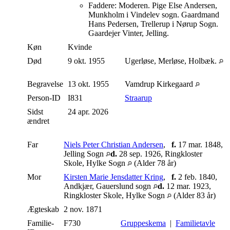
Faddere: Moderen. Pige Else Andersen,
Munkholm i Vindelev sogn. Gaardmand
Hans Pedersen, Trellerup i Nørup Sogn.
Gaardejer Vinter, Jelling.
Køn
Kvinde
Død
9 okt. 1955
Ugerløse, Merløse, Holbæk.
Begravelse
13 okt. 1955
Vamdrup Kirkegaard
Person-ID
I831
Straarup
Sidst
24 apr. 2026
ændret
Far
Niels Peter Christian Andersen
,
f.
17 mar. 1848,
Jelling Sogn
d.
28 sep. 1926, Ringkloster
Skole, Hylke Sogn
(Alder 78 år)
Mor
Kirsten Marie Jensdatter Kring
,
f.
2 feb. 1840,
Andkjær, Gauerslund sogn
d.
12 mar. 1923,
Ringkloster Skole, Hylke Sogn
(Alder 83 år)
Ægteskab
2 nov. 1871
Familie-
F730
Gruppeskema
|
Familietavle