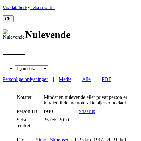
Vis databeskyttelsespolitik
OK
Nulevende
Personlige oplysninger
|
Medie
|
Alle
|
PDF
Notater
Mindst én nulevende eller privat person er
knyttet til denne note - Detaljer er udeladt.
Person-ID
I940
Straarup
Sidst
26 feb. 2010
ændret
Far
Simon Simonsen
,
f.
23 jan. 1914
d.
31 Juli