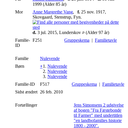
1999 (Alder 85 år)
Mor
Anne Margrethe Vang
,
f.
25 nov. 1917,
Skovgaard, Stenstrup, Fyn.
d.
3 jul. 2015, Lunderskov
(Alder 97 år)
Familie-
F251
Gruppeskema
|
Familietavle
ID
Familie
Nulevende
Børn
+
1.
Nulevende
2.
Nulevende
3.
Nulevende
Familie-ID
F517
Gruppeskema
|
Familietavle
Sidst ændret
26 feb. 2010
Fortællinger
Jens Simonsens 2 udgivelse
af bogen "Fra Fæstebonde
til Farmer" med undertitlen
"en landbofamilies historie
1800 - 2000".