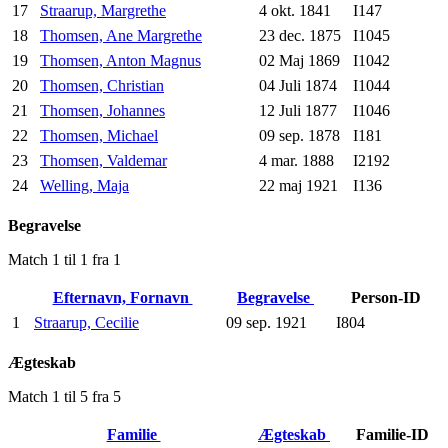
17
Straarup, Margrethe
4 okt. 1841
I147
18
Thomsen, Ane Margrethe
23 dec. 1875
I1045
19
Thomsen, Anton Magnus
02 Maj 1869
I1042
20
Thomsen, Christian
04 Juli 1874
I1044
21
Thomsen, Johannes
12 Juli 1877
I1046
22
Thomsen, Michael
09 sep. 1878
I181
23
Thomsen, Valdemar
4 mar. 1888
I2192
24
Welling, Maja
22 maj 1921
I136
Begravelse
Match 1 til 1 fra 1
Efternavn, Fornavn
Begravelse
Person-ID
1
Straarup, Cecilie
09 sep. 1921
I804
Ægteskab
Match 1 til 5 fra 5
Familie
Ægteskab
Familie-ID