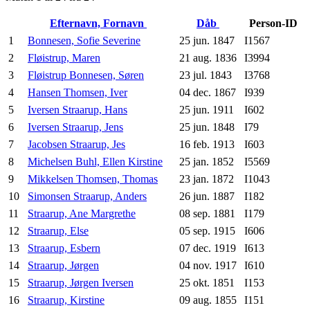
Efternavn, Fornavn
Dåb
Person-ID
1
Bonnesen, Sofie Severine
25 jun. 1847
I1567
2
Fløistrup, Maren
21 aug. 1836
I3994
3
Fløistrup Bonnesen, Søren
23 jul. 1843
I3768
4
Hansen Thomsen, Iver
04 dec. 1867
I939
5
Iversen Straarup, Hans
25 jun. 1911
I602
6
Iversen Straarup, Jens
25 jun. 1848
I79
7
Jacobsen Straarup, Jes
16 feb. 1913
I603
8
Michelsen Buhl, Ellen Kirstine
25 jan. 1852
I5569
9
Mikkelsen Thomsen, Thomas
23 jan. 1872
I1043
10
Simonsen Straarup, Anders
26 jun. 1887
I182
11
Straarup, Ane Margrethe
08 sep. 1881
I179
12
Straarup, Else
05 sep. 1915
I606
13
Straarup, Esbern
07 dec. 1919
I613
14
Straarup, Jørgen
04 nov. 1917
I610
15
Straarup, Jørgen Iversen
25 okt. 1851
I153
16
Straarup, Kirstine
09 aug. 1855
I151