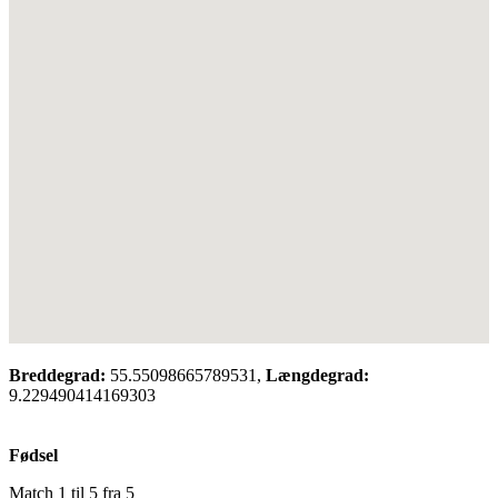
Breddegrad:
55.55098665789531,
Længdegrad:
9.229490414169303
Fødsel
Match 1 til 5 fra 5