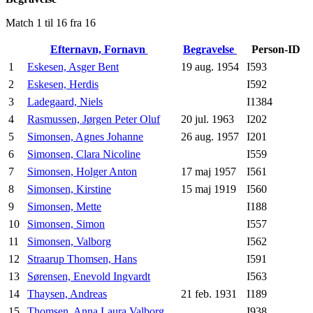
Match 1 til 16 fra 16
Efternavn, Fornavn
Begravelse
Person-ID
1
Eskesen, Asger Bent
19 aug. 1954
I593
2
Eskesen, Herdis
I592
3
Ladegaard, Niels
I1384
4
Rasmussen, Jørgen Peter Oluf
20 jul. 1963
I202
5
Simonsen, Agnes Johanne
26 aug. 1957
I201
6
Simonsen, Clara Nicoline
I559
7
Simonsen, Holger Anton
17 maj 1957
I561
8
Simonsen, Kirstine
15 maj 1919
I560
9
Simonsen, Mette
I188
10
Simonsen, Simon
I557
11
Simonsen, Valborg
I562
12
Straarup Thomsen, Hans
I591
13
Sørensen, Enevold Ingvardt
I563
14
Thaysen, Andreas
21 feb. 1931
I189
15
Thomsen, Anna Laura Valborg
I938