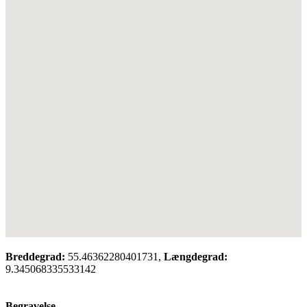
Breddegrad:
55.46362280401731,
Længdegrad:
9.345068335533142
Begravelse