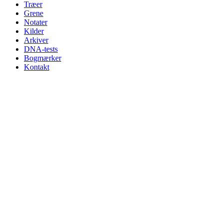
Træer
Grene
Notater
Kilder
Arkiver
DNA-tests
Bogmærker
Kontakt