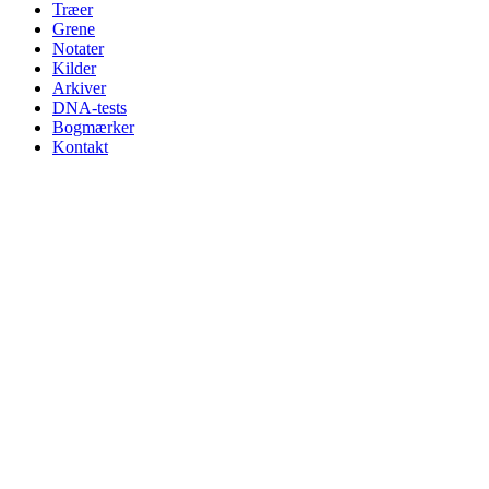
Træer
Grene
Notater
Kilder
Arkiver
DNA-tests
Bogmærker
Kontakt