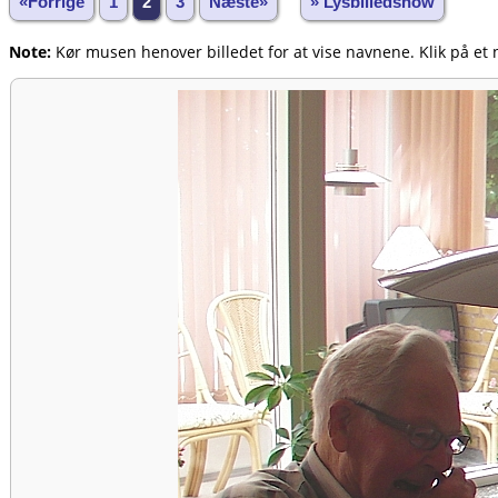
«Forrige
1
2
3
Næste»
» Lysbilledshow
Note:
Kør musen henover billedet for at vise navnene. Klik på et n