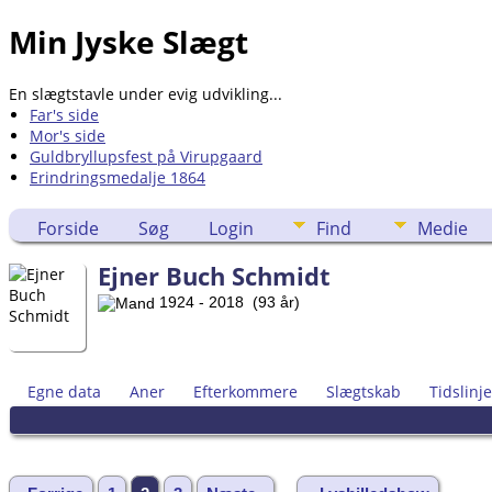
Min Jyske Slægt
En slægtstavle under evig udvikling...
Far's side
Mor's side
Guldbryllupsfest på Virupgaard
Erindringsmedalje 1864
Forside
Søg
Login
Find
Medie
Ejner Buch Schmidt
1924 - 2018 (93 år)
Egne data
Aner
Efterkommere
Slægtskab
Tidslinje