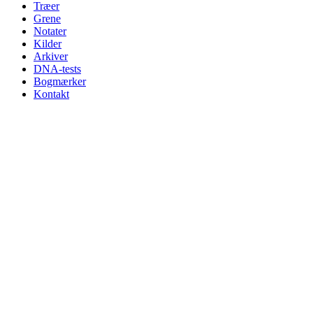
Træer
Grene
Notater
Kilder
Arkiver
DNA-tests
Bogmærker
Kontakt