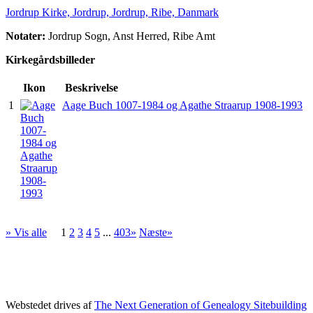
Jordrup Kirke, Jordrup, Jordrup, Ribe, Danmark
Notater:
Jordrup Sogn, Anst Herred, Ribe Amt
Kirkegårdsbilleder
Ikon
Beskrivelse
1
Aage Buch 1007-1984 og Agathe Straarup 1908-1993
» Vis alle
1
2
3
4
5
...
403»
Næste»
Webstedet drives af
The Next Generation of Genealogy Sitebuilding