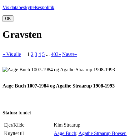
Vis databeskyttelsespolitik
OK
Gravsten
» Vis alle
1
2
3
4
5
...
403»
Næste»
Aage Buch 1007-1984 og Agathe Straarup 1908-1993
Status:
fundet
Ejer/Kilde
Kim Straarup
Knyttet til
Aage Buch
;
Agathe Straarup Boesen